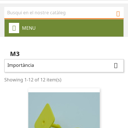

MENU
M3
Importància

Showing 1-12 of 12 item(s)