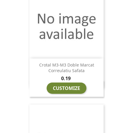
Crotal M3-M3 Doble Marcat
Correulatiu Safata
Preu
0,19
CUSTOMIZE