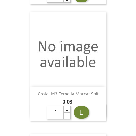
Crotal M3 Femella Marcat Solt
Preu
0,08
