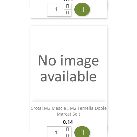

Crotal M3 Mascle I M2 Femella Doble
Marcat Solt
Preu
0,14
