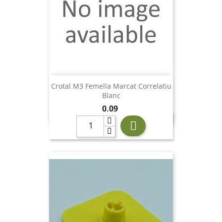
Crotal M3 Femella Marcat Correlatiu
Blanc
Preu
0,09
