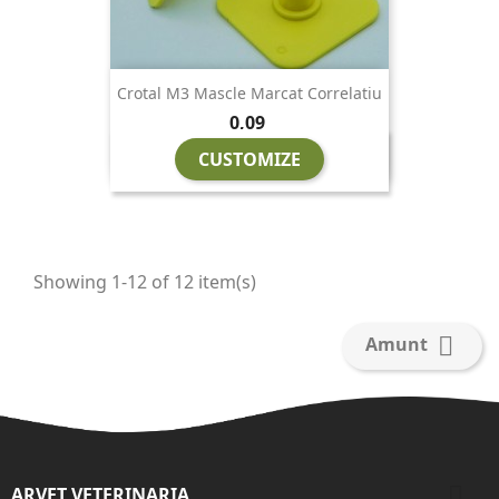
Crotal M3 Mascle Marcat Correlatiu
Preu
0,09
CUSTOMIZE
Showing 1-12 of 12 item(s)

Amunt

ARVET VETERINARIA