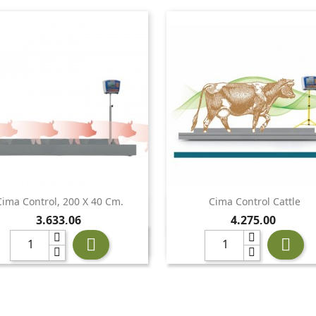
Cima Control, 200 X 40 Cm.
Cima Control Cattle


Vista ràpida
Vista ràpida
Preu
Preu
3.633,06
4.275,00

