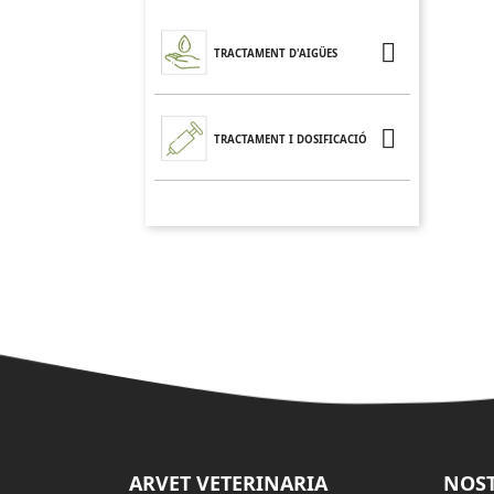

TRACTAMENT D'AIGÜES

TRACTAMENT I DOSIFICACIÓ
ARVET VETERINARIA
NOST