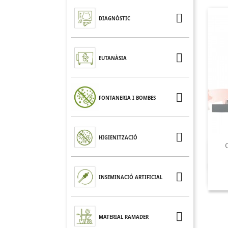

DIAGNÒSTIC

EUTANÀSIA

FONTANERIA I BOMBES

HIGIENITZACIÓ

INSEMINACIÓ ARTIFICIAL

MATERIAL RAMADER