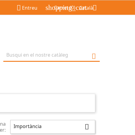
shopping_cart


Carret
(0)
Entreu
Català

na
Importància

er: