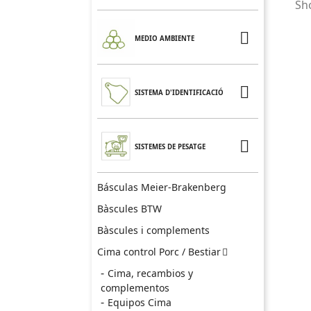
Sho

MEDIO AMBIENTE

SISTEMA D'IDENTIFICACIÓ

SISTEMES DE PESATGE
Básculas Meier-Brakenberg
Bàscules BTW
Bàscules i complements
Cima control Porc / Bestiar

Cima, recambios y
complementos
Equipos Cima