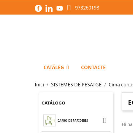

973260198
CATÁLEG
CONTACTE
Inici
SISTEMES DE PESATGE
Cima contr
E
CATÁLOGO

CARRO DE PARIDERES
Hi ha