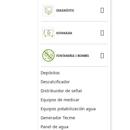

DIAGNÒSTIC

EUTANÀSIA

FONTANERIA I BOMBES
Depósitos
Descalcificador
Distribuidor de señal
Equipos de medicar
Equipos potabilización agua
Generador Tecme
Panel de agua