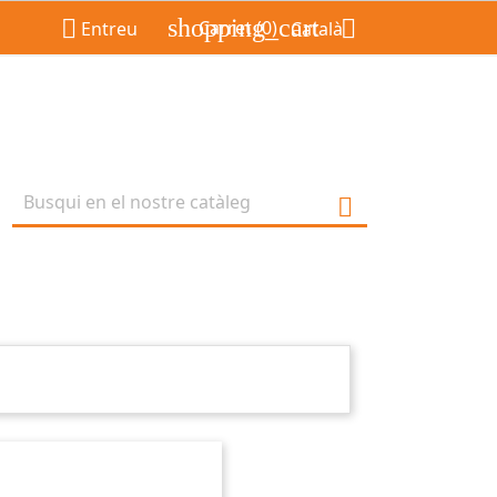
shopping_cart


Carret
(0)
Entreu
Català
