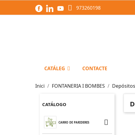

973260198
CATÁLEG
CONTACTE
Inici
FONTANERIA I BOMBES
Depósito
D
CATÁLOGO

CARRO DE PARIDERES