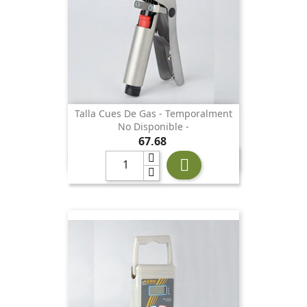
Talla Cues De Gas - Temporalment
No Disponible -
Preu
67,68
