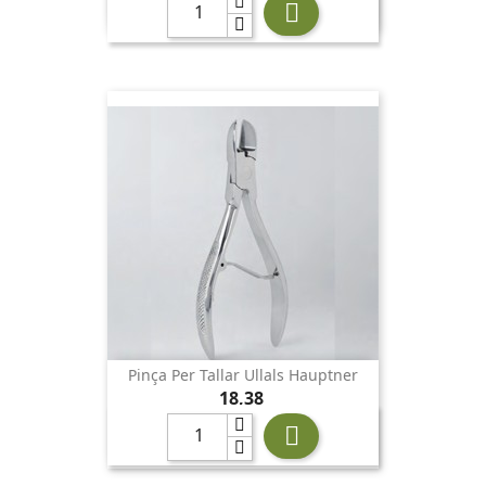

Pinça Per Tallar Ullals Hauptner
Preu
18,38
