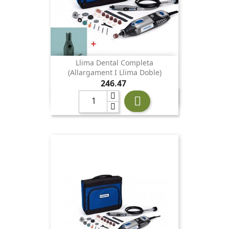
Llima Dental Completa
(allargament I Llima Doble)
Preu
246,47
