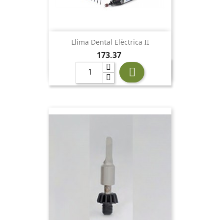
Llima Dental Elèctrica II
Preu
173,37
