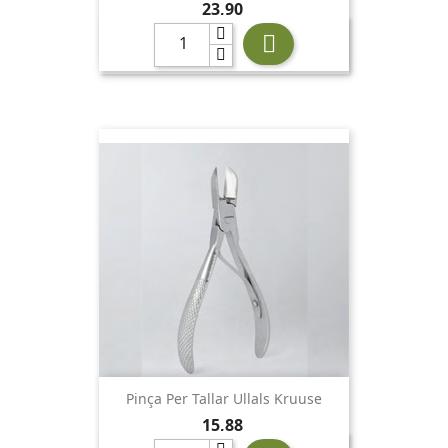
Preu
23,90

Pinça Per Tallar Ullals Kruuse
Preu
15,88