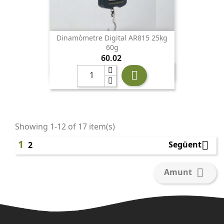
Dinamòmetre Digital AR815 25kg
60g
Preu
60,02

Showing 1-12 of 17 item(s)
1

Següent
2

Amunt