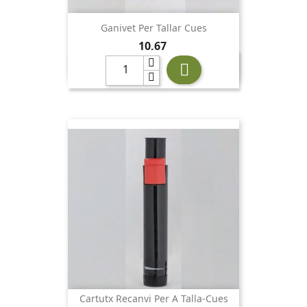
Ganivet Per Tallar Cues
Preu
10,67

Cartutx Recanvi Per A Talla-Cues