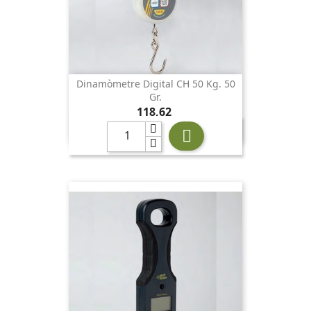
Dinamòmetre Digital CH 50 Kg. 50
Gr.
Preu
118,62
