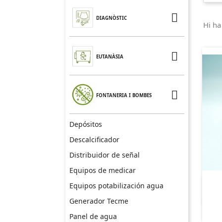

DIAGNÒSTIC
Hi ha

EUTANÀSIA

FONTANERIA I BOMBES
Depósitos
Descalcificador
Distribuidor de señal
Equipos de medicar
Equipos potabilización agua
Generador Tecme
Panel de agua