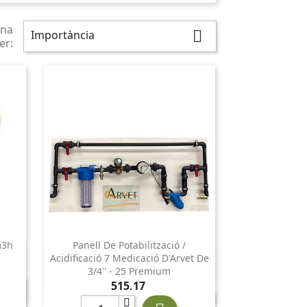
na
Importància

er:
m3h
Panell De Potabilització /

Vista ràpida
Acidificació 7 Medicació D'Arvet De
3/4'' - 25 Premium
Preu
515,17