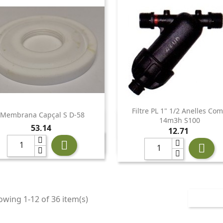
Filtre PL 1" 1/2 Anelles Co
Membrana Capçal S D-58


Vista ràpida
Vista ràpida
14m3h S100
Preu
53,14
Preu
12,71


wing 1-12 of 36 item(s)