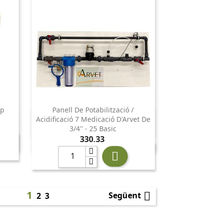
mp
Panell De Potabilització /

Vista ràpida
Acidificació 7 Medicació D'Arvet De
3/4'' - 25 Basic
Preu
330,33

1

Següent
2
3