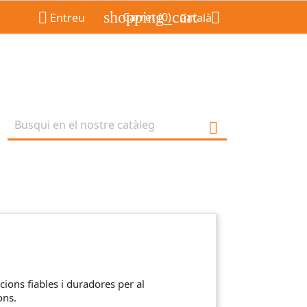
shopping_cart


Carret
(0)
Entreu
Català

ions fiables i duradores per al
ons.