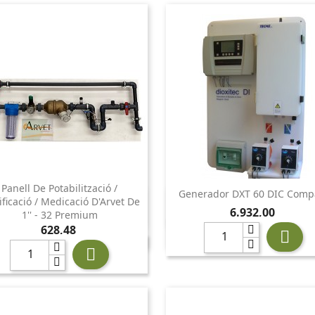
Panell De Potabilització /
Generador DXT 60 DIC Comp


Vista ràpida
Vista ràpida
ificació / Medicació D'Arvet De
Preu
6.932,00
1'' - 32 Premium
Preu
628,48

