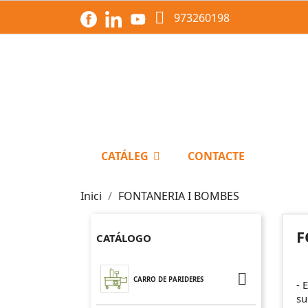

973260198
CATÁLEG
CONTACTE
Inici
FONTANERIA I BOMBES
F
CATÁLOGO

CARRO DE PARIDERES
- 
su