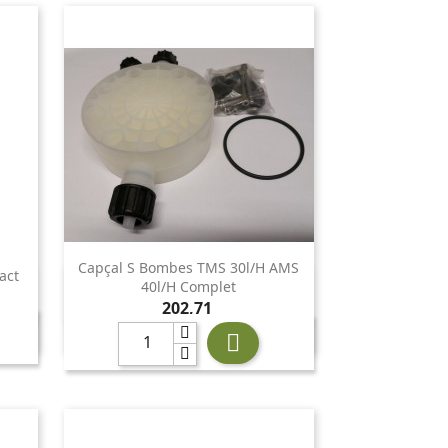
Capçal S Bombes TMS 30l/h AMS
act

Vista ràpida
40l/h Complet
Preu
202,71
