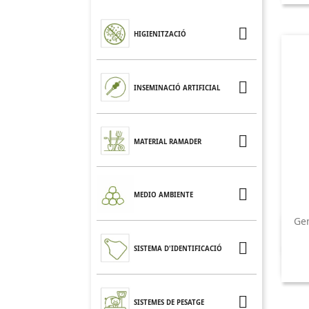

HIGIENITZACIÓ

INSEMINACIÓ ARTIFICIAL

MATERIAL RAMADER

MEDIO AMBIENTE
Ge

SISTEMA D'IDENTIFICACIÓ

SISTEMES DE PESATGE