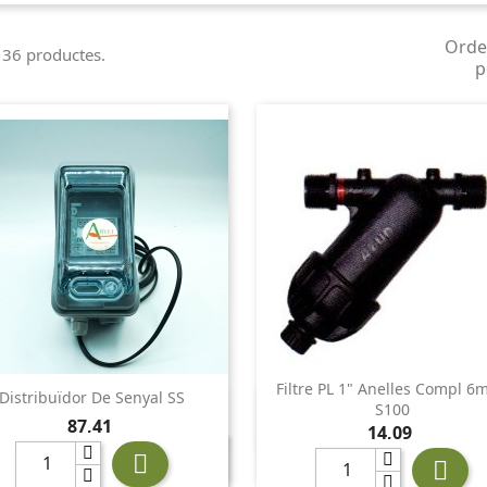
Orde
 36 productes.
p
Filtre PL 1" Anelles Compl 6
Distribuïdor De Senyal SS


Vista ràpida
Vista ràpida
S100
Preu
87,41
Preu
14,09

