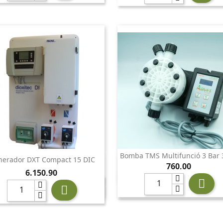
Bomba TMS Multifunció 3 Bar 
nerador DXT Compact 15 DIC


Vista ràpida
Vista ràpida
Preu
760,00
Preu
6.150,90

