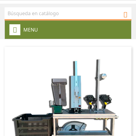

MENU