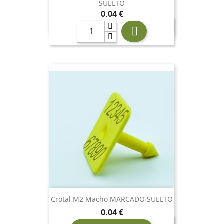
SUELTO
Precio
0,04 €

Crotal M2 Macho MARCADO SUELTO
Precio
0,04 €