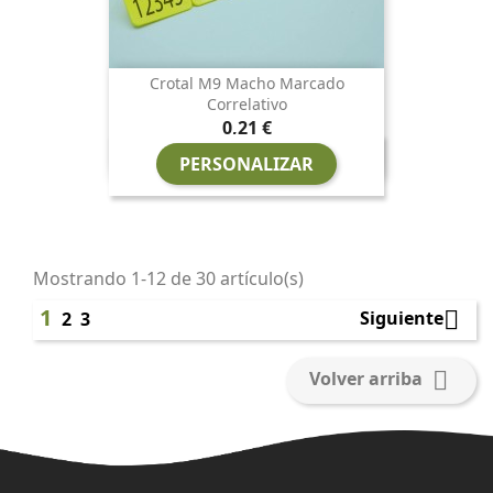
Crotal M9 Macho Marcado
Correlativo
Precio
0,21 €
PERSONALIZAR
Mostrando 1-12 de 30 artículo(s)
1

Siguiente
2
3

Volver arriba