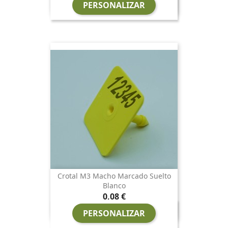
PERSONALIZAR
Crotal M3 Macho Marcado Suelto
Blanco
Precio
0,08 €
PERSONALIZAR