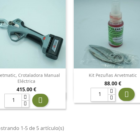
etmatic, Crotaladora Manual
Kit Pezuñas Arvetmatic


Vista rápida
Vista rápida
Eléctrica
Precio
88,00 €
Precio
415,00 €


trando 1-5 de 5 artículo(s)