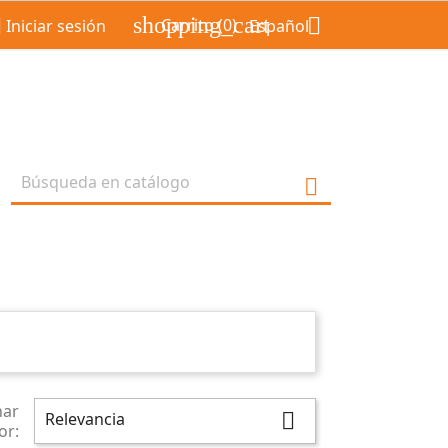
shopping_cart


Carrito
(0)
Iniciar sesión
Español

nar
Relevancia

or: