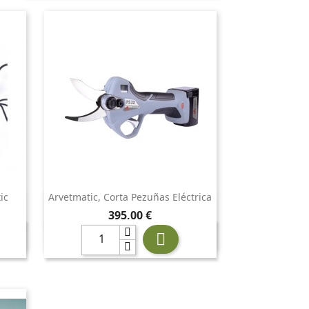
ic
Arvetmatic, Corta Pezuñas Eléctrica

Vista rápida
Precio
395,00 €
