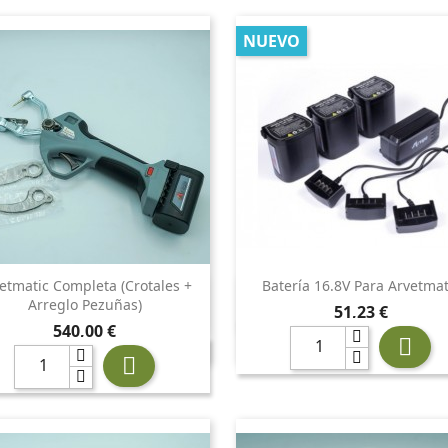
NUEVO
etmatic Completa (crotales +
Batería 16.8V Para Arvetmat


Vista rápida
Vista rápida
Arreglo Pezuñas)
Precio
51,23 €
Precio
540,00 €

