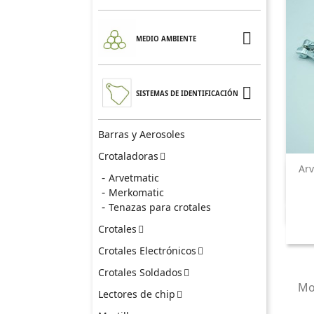

MEDIO AMBIENTE

SISTEMAS DE IDENTIFICACIÓN
Barras y Aerosoles
Crotaladoras

Arv
Arvetmatic
Merkomatic
Tenazas para crotales
Crotales

Crotales Electrónicos

Crotales Soldados

Mos
Lectores de chip
