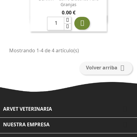
Granjas
Precio
0,00 €

Mostrando 1-4 de 4 artículo(s)

Volver arriba

ARVET VETERINARIA

NUESTRA EMPRESA