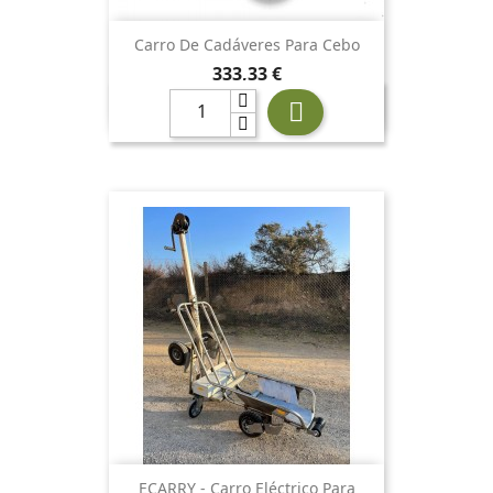
Carro De Cadáveres Para Cebo
Precio
333,33 €

ECARRY - Carro Eléctrico Para