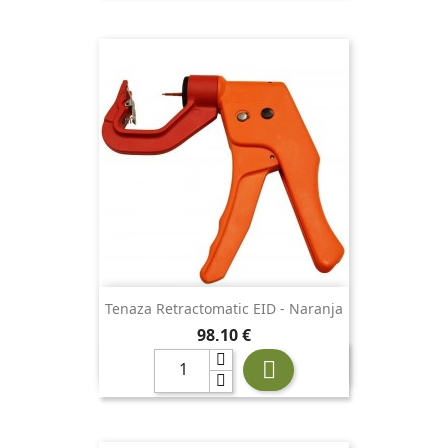
Tenaza Retractomatic EID - Naranja
Precio
98,10 €
