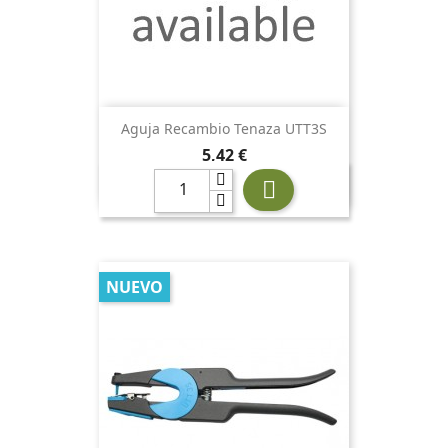
Aguja Recambio Tenaza UTT3S
Precio
5,42 €

NUEVO