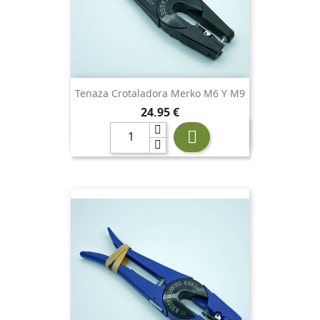
Tenaza Crotaladora Merko M6 Y M9
Precio
24,95 €
