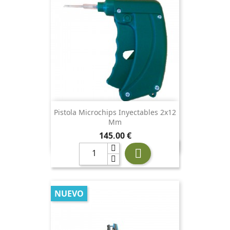
Pistola Microchips Inyectables 2x12
Mm
Precio
145,00 €

NUEVO