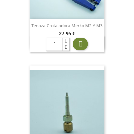
Tenaza Crotaladora Merko M2 Y M3
Precio
27,95 €
