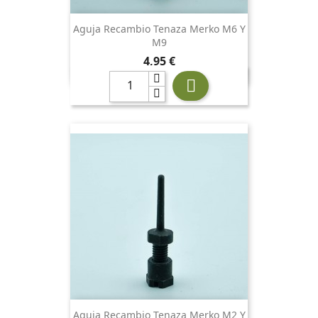
Aguja Recambio Tenaza Merko M6 Y
M9
Precio
4,95 €

Aguja Recambio Tenaza Merko M2 Y