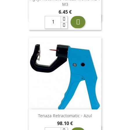
M3
Precio
6,45 €

Tenaza Retractomatic - Azul
Precio
98,10 €