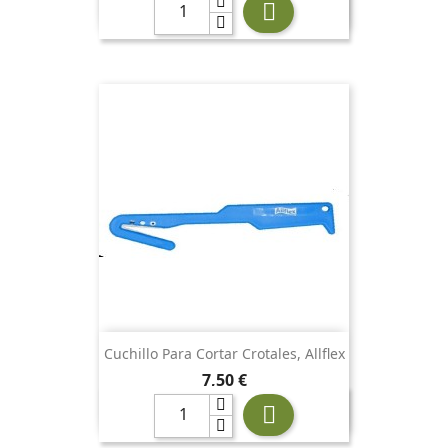

Cuchillo Para Cortar Crotales, Allflex
Precio
7,50 €
