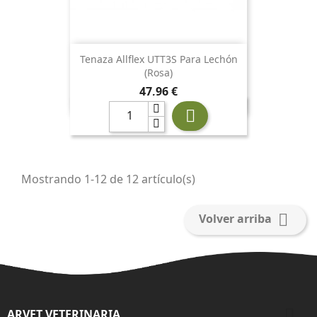
Tenaza Allflex UTT3S Para Lechón
(rosa)
Precio
47,96 €

Mostrando 1-12 de 12 artículo(s)

Volver arriba

ARVET VETERINARIA