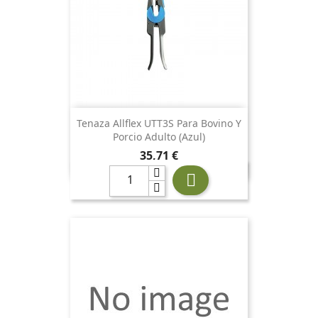
Tenaza Allflex UTT3S Para Bovino Y
Porcio Adulto (azul)
Precio
35,71 €
