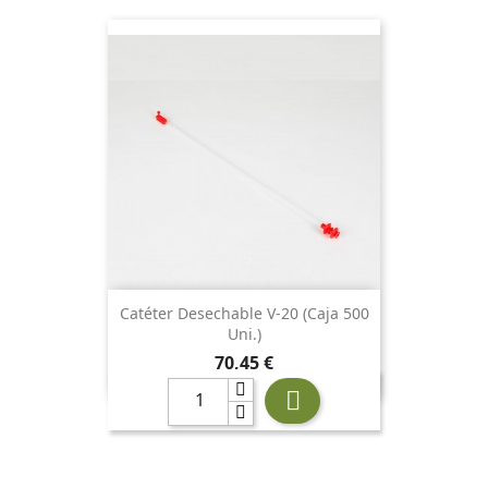
Catéter Desechable V-20 (Caja 500
Uni.)
Precio
70,45 €
