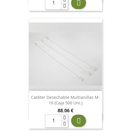

Catéter Desechable Multianillas M-
10 (Caja 500 Uni.)
Precio
88,06 €
