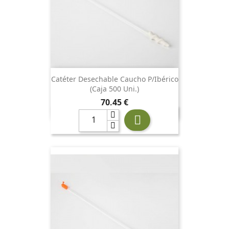
Catéter Desechable Caucho P/ibérico
(Caja 500 Uni.)
Precio
70,45 €
