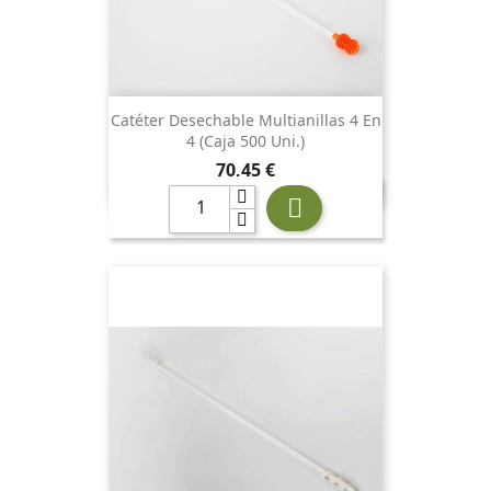
Catéter Desechable Multianillas 4 En
4 (Caja 500 Uni.)
Precio
70,45 €
