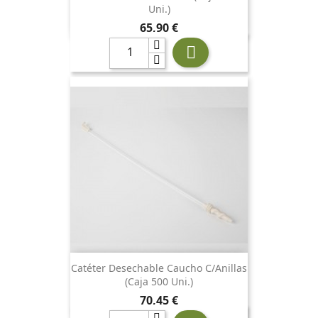
Uni.)
Precio
65,90 €

Catéter Desechable Caucho C/anillas
(Caja 500 Uni.)
Precio
70,45 €