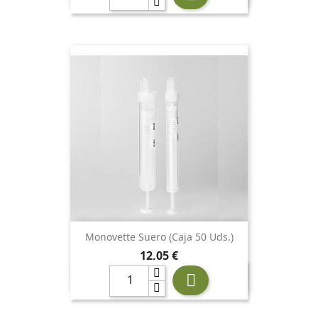
Monovette Suero (caja 50 Uds.)
Precio
12,05 €
