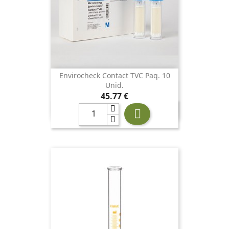
Envirocheck Contact TVC Paq. 10
Unid.
Precio
45,77 €
