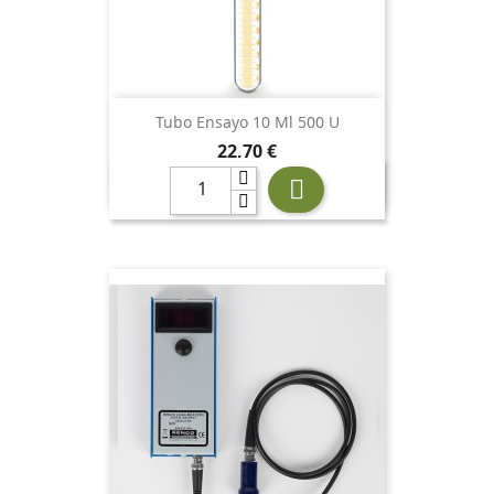
Tubo Ensayo 10 Ml 500 U
Precio
22,70 €
