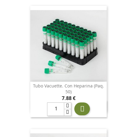
Tubo Vacuette. Con Heparina (paq.
50)
Precio
7,88 €
