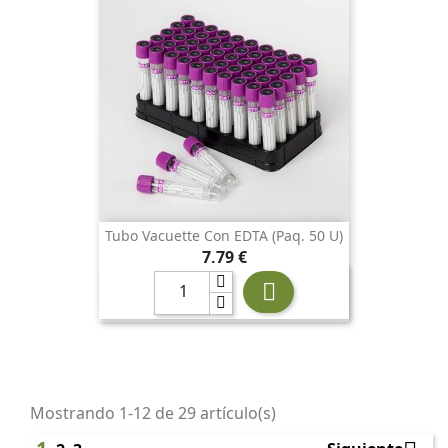
Tubo Vacuette Con EDTA (paq. 50 U)
Precio
7,79 €

Mostrando 1-12 de 29 artículo(s)