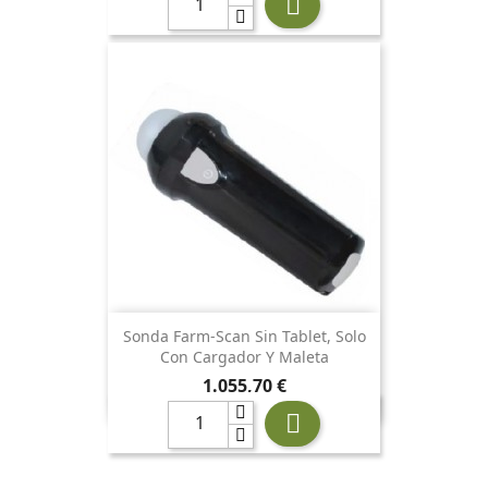

Sonda Farm-Scan Sin Tablet, Solo
Con Cargador Y Maleta
Precio
1.055,70 €
