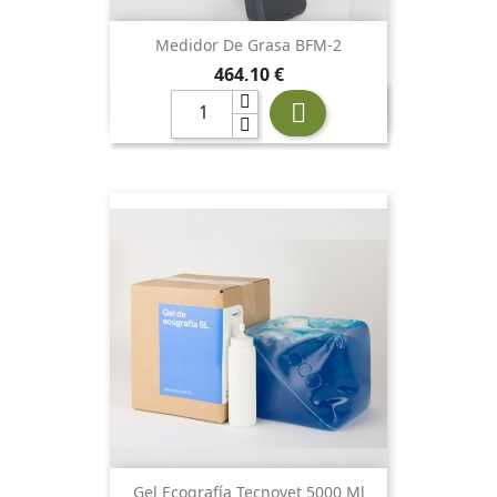
Medidor De Grasa BFM-2
Precio
464,10 €

Gel Ecografía Tecnovet 5000 Ml