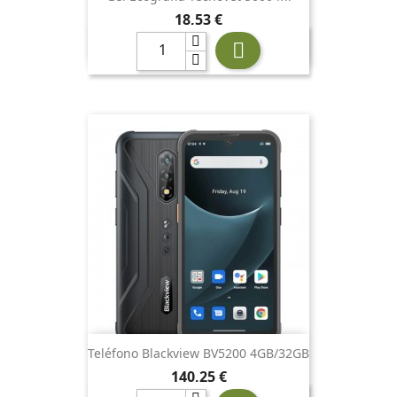
Precio
18,53 €

Teléfono Blackview BV5200 4GB/32GB
Precio
140,25 €