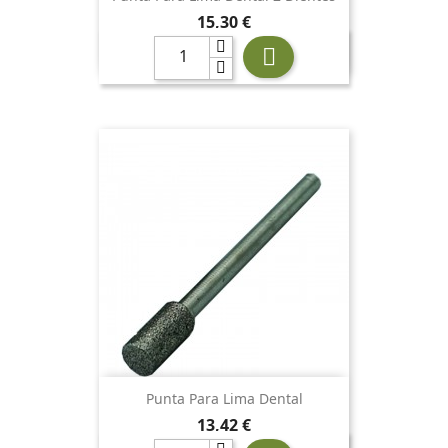
Precio
15,30 €

Punta Para Lima Dental
Precio
13,42 €