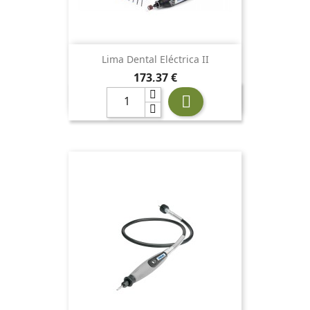
Lima Dental Eléctrica II
Precio
173,37 €
