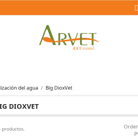
lización del agua
Big DioxVet
IG DIOXVET
Orde
 productos.
p