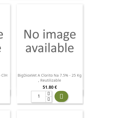
o ClH
BigDioxVet A Clorito Na 7.5% - 25 Kg

Vista rápida
, Reutilizable
Precio
51,80 €
