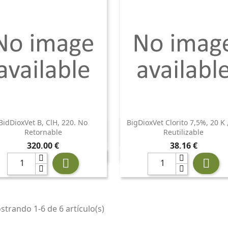
BidDioxVet B, ClH, 220. No
BigDioxVet Clorito 7,5%, 20 K 


Vista rápida
Vista rápida
Retornable
Reutilizable
Precio
Precio
320,00 €
38,16 €


trando 1-6 de 6 artículo(s)