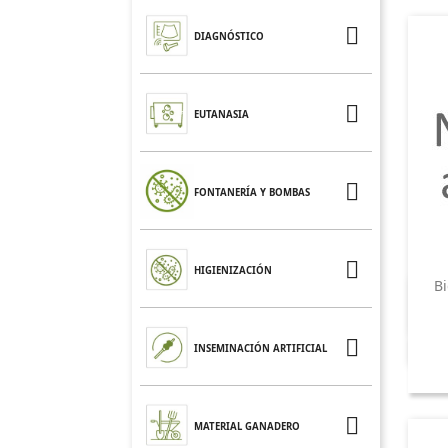

DIAGNÓSTICO

EUTANASIA

FONTANERÍA Y BOMBAS

HIGIENIZACIÓN
Bi

INSEMINACIÓN ARTIFICIAL

MATERIAL GANADERO