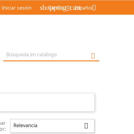
shopping_cart


Carrito
(0)
Iniciar sesión
Español

nar
Relevancia

or: