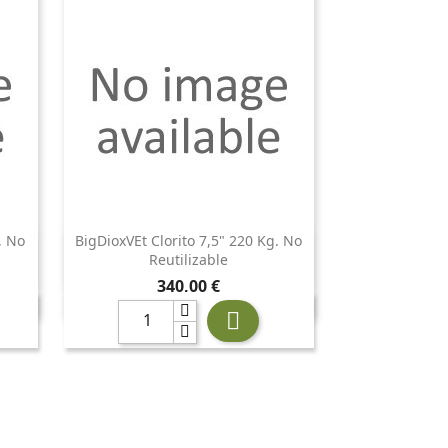
, No
BigDioxVEt Clorito 7,5" 220 Kg. No

Vista rápida
Reutilizable
Precio
340,00 €
