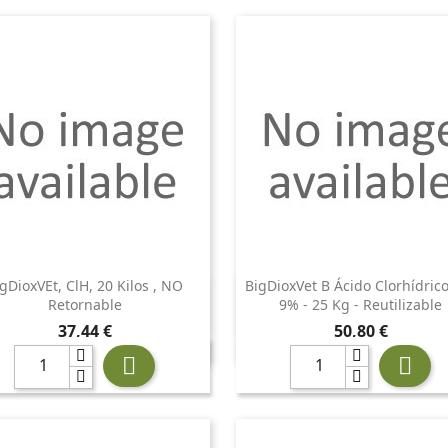
gDioxVEt, ClH, 20 Kilos , NO
BigDioxVet B Ácido Clorhídric


Vista rápida
Vista rápida
Retornable
9% - 25 Kg - Reutilizable
Precio
Precio
37,44 €
50,80 €

