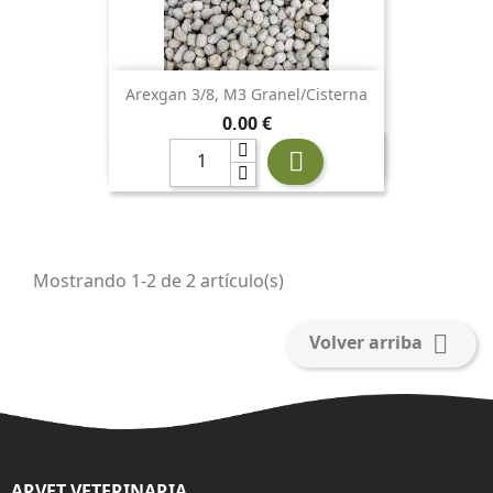
Arexgan 3/8, M3 Granel/Cisterna
Precio
0,00 €

Mostrando 1-2 de 2 artículo(s)

Volver arriba

ARVET VETERINARIA