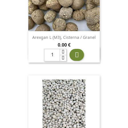
Arexgan L (m3), Cisterna / Granel
Precio
0,00 €
