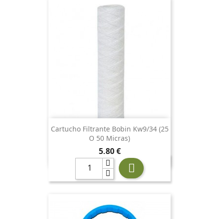
Cartucho Filtrante Bobin Kw9/34 (25
O 50 Micras)
Precio
5,80 €
