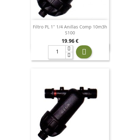
Filtro PL 1" 1/4 Anillas Comp 10m3h
S100
Precio
19,96 €
