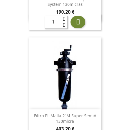
System 130micras
Precio
190,20 €

Filtro PL Malla 2"M Super SemiA
130micra
Precio
403,20 €