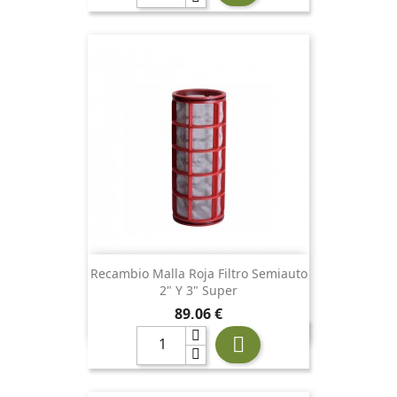
Recambio Malla Roja Filtro Semiauto
2" Y 3" Super
Precio
89,06 €
