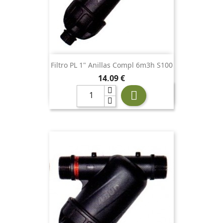
Filtro PL 1" Anillas Compl 6m3h S100
Precio
14,09 €
