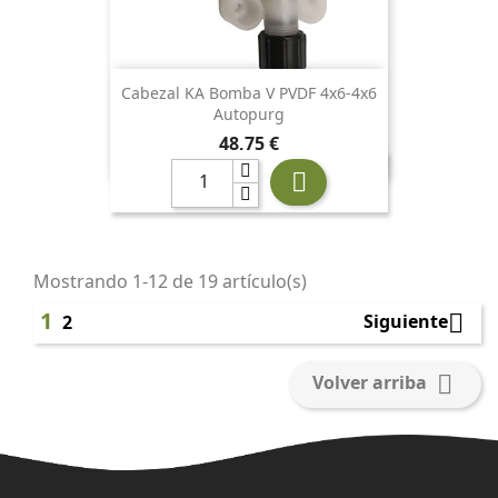
Cabezal KA Bomba V PVDF 4x6-4x6
Autopurg
Precio
48,75 €

Mostrando 1-12 de 19 artículo(s)
1

Siguiente
2

Volver arriba