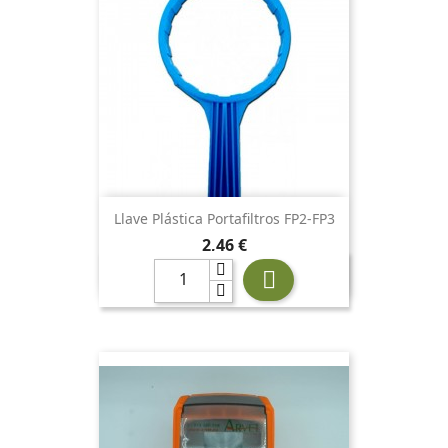
Llave Plástica Portafiltros FP2-FP3
Precio
2,46 €
