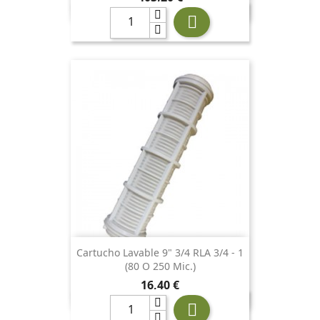

Cartucho Lavable 9" 3/4 RLA 3/4 - 1
(80 O 250 Mic.)
Precio
16,40 €
