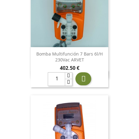
Bomba Multifunción 7 Bars 6l/h
230Vac ARVET
Precio
402,50 €
