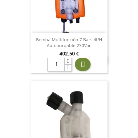
Bomba Multifunción 7 Bars 4l/h
Autopurgable 230Vac
Precio
402,50 €
