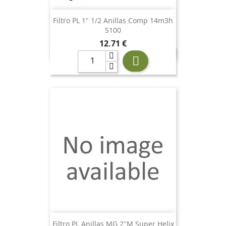
Filtro PL 1" 1/2 Anillas Comp 14m3h
S100
Precio
12,71 €

Filtro PL Anillas MG 2"M Super Helix