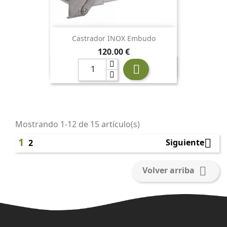
Castrador INOX Embudo
Precio
120,00 €

Mostrando 1-12 de 15 artículo(s)
1

Siguiente
2

Volver arriba