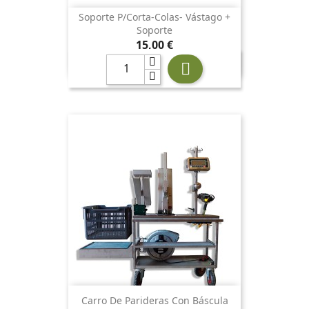
Soporte P/corta-Colas- Vástago +
Soporte
Precio
15,00 €

Carro De Parideras Con Báscula