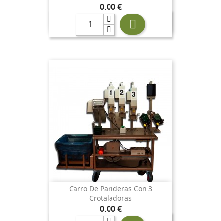
Precio
0,00 €

Carro De Parideras Con 3
Crotaladoras
Precio
0,00 €