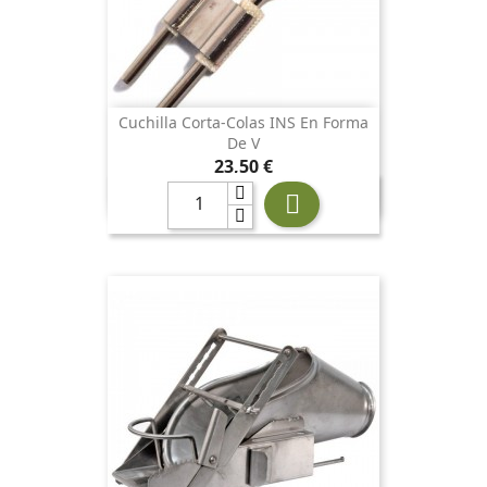
Cuchilla Corta-Colas INS En Forma
De V
Precio
23,50 €
