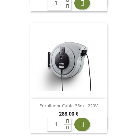

Enrollador Cable 35m - 220V
Precio
288,00 €
