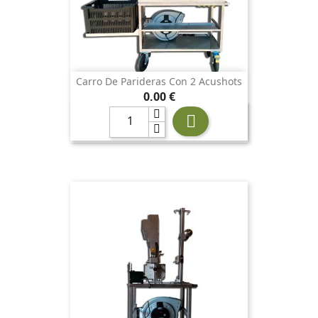
Carro De Parideras Con 2 Acushots
Precio
0,00 €
