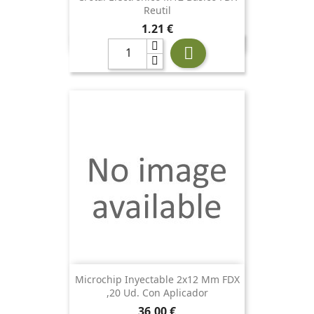
Reutil
Precio
1,21 €

Microchip Inyectable 2x12 Mm FDX
,20 Ud. Con Aplicador
Precio
36,00 €