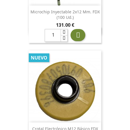
Microchip Inyectable 2x12 Mm. FDX
(100 Ud.)
Precio
131,00 €

NUEVO
Crotal Electrónico M12 Básico FDX