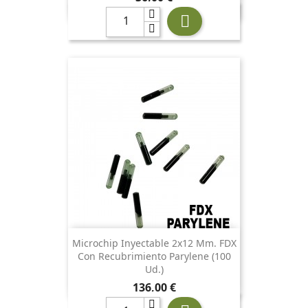

Microchip Inyectable 2x12 Mm. FDX
Con Recubrimiento Parylene (100
Ud.)
Precio
136,00 €