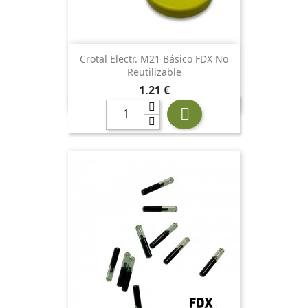
Crotal Electr. M21 Básico FDX No
Reutilizable
Precio
1,21 €
