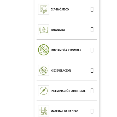

DIAGNÓSTICO

EUTANASIA

FONTANERÍA Y BOMBAS

HIGIENIZACIÓN

INSEMINACIÓN ARTIFICIAL

MATERIAL GANADERO