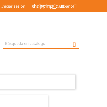
shopping_cart


Carrito
(0)
Iniciar sesión
Español
